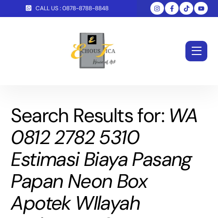
Skip
CALL US : 0878-8788-8848
to
content
Men
Search Results for:
WA
0812 2782 5310
Estimasi Biaya Pasang
Papan Neon Box
Apotek WIlayah