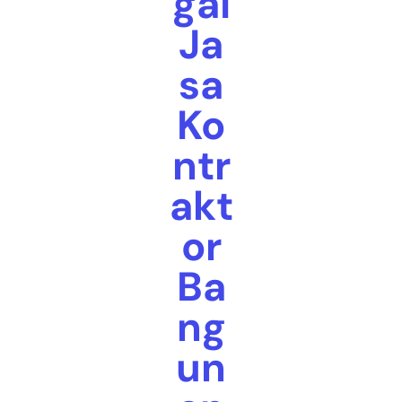
gai
Ja
sa
Ko
ntr
akt
or
Ba
ng
un