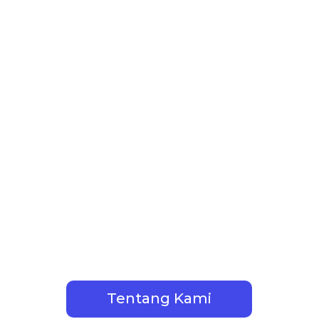
traktor Bangunan T
ousetica Parama C
Jasa Kontraktor Bangunan - Arsitektur 
men, Hotel, Kantor, Gedung, & Cafe Di
Bogor, Depok, Tangerang & Bekasi
Tentang Kami