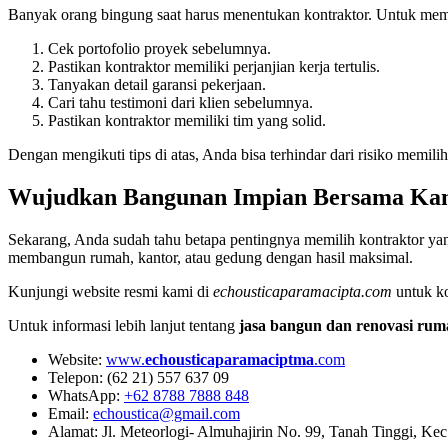
Banyak orang bingung saat harus menentukan kontraktor. Untuk mem
Cek portofolio proyek sebelumnya.
Pastikan kontraktor memiliki perjanjian kerja tertulis.
Tanyakan detail garansi pekerjaan.
Cari tahu testimoni dari klien sebelumnya.
Pastikan kontraktor memiliki tim yang solid.
Dengan mengikuti tips di atas, Anda bisa terhindar dari risiko memilih
Wujudkan Bangunan Impian Bersama Ka
Sekarang, Anda sudah tahu betapa pentingnya memilih kontraktor yan
membangun rumah, kantor, atau gedung dengan hasil maksimal.
Kunjungi website resmi kami di
echousticaparamacipta.com
untuk ko
Untuk informasi lebih lanjut tentang
jasa bangun dan renovasi rum
Website:
www.
echousticaparamaciptma
.com
Telepon: (62 21) 557 637 09
WhatsApp:
+62 8788 7888 848
Email:
echoustica@gmail.com
Alamat: Jl. Meteorlogi- Almuhajirin No. 99, Tanah Tinggi, Ke