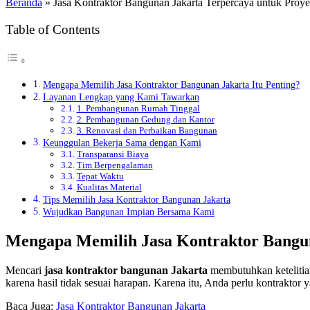
Beranda
»
Jasa Kontraktor Bangunan Jakarta Terpercaya untuk Proy
Table of Contents
Mengapa Memilih Jasa Kontraktor Bangunan Jakarta Itu Penting?
Layanan Lengkap yang Kami Tawarkan
1. Pembangunan Rumah Tinggal
2. Pembangunan Gedung dan Kantor
3. Renovasi dan Perbaikan Bangunan
Keunggulan Bekerja Sama dengan Kami
Transparansi Biaya
Tim Berpengalaman
Tepat Waktu
Kualitas Material
Tips Memilih Jasa Kontraktor Bangunan Jakarta
Wujudkan Bangunan Impian Bersama Kami
Mengapa Memilih Jasa Kontraktor Bangun
Mencari
jasa kontraktor bangunan Jakarta
membutuhkan ketelitian
karena hasil tidak sesuai harapan. Karena itu, Anda perlu kontrakto
Baca Juga:
Jasa Kontraktor Bangunan Jakarta