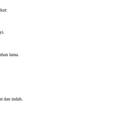
kut:
yi.
tahan lama.
t dan indah.