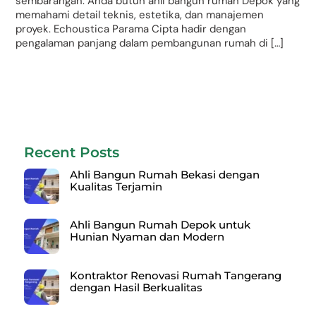
sembarangan. Anda butuh ahli bangun rumah Depok yang
memahami detail teknis, estetika, dan manajemen
proyek. Echoustica Parama Cipta hadir dengan
pengalaman panjang dalam pembangunan rumah di […]
Recent Posts
Ahli Bangun Rumah Bekasi dengan
Kualitas Terjamin
Ahli Bangun Rumah Depok untuk
Hunian Nyaman dan Modern
Kontraktor Renovasi Rumah Tangerang
dengan Hasil Berkualitas