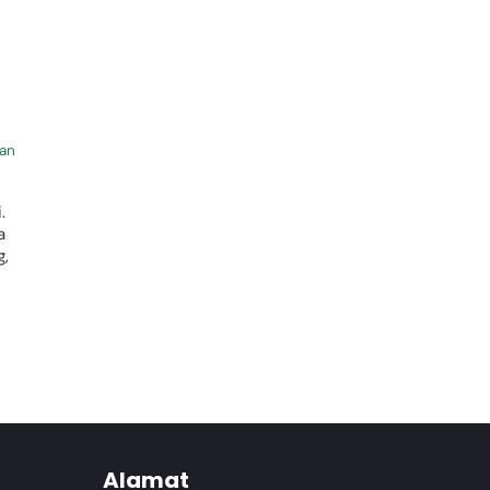
an
.
a
g,
Alamat