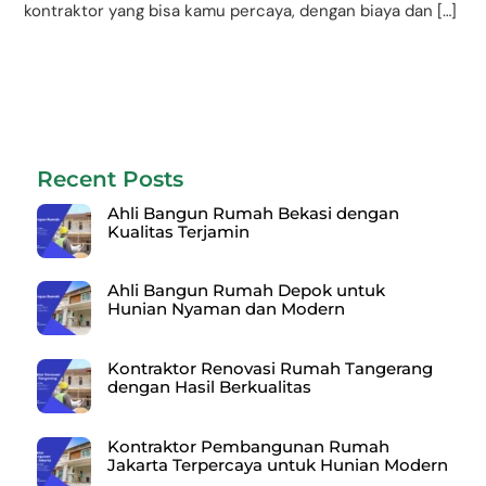
kontraktor yang bisa kamu percaya, dengan biaya dan […]
Recent Posts
Ahli Bangun Rumah Bekasi dengan
Kualitas Terjamin
Ahli Bangun Rumah Depok untuk
Hunian Nyaman dan Modern
Kontraktor Renovasi Rumah Tangerang
dengan Hasil Berkualitas
Kontraktor Pembangunan Rumah
Jakarta Terpercaya untuk Hunian Modern