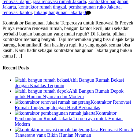
renovasi dapur
,
jasa renovasi rumah Jakarta
,
kontraktor bangunan
Jakarta
,
kontraktor rumah tinggal
,
pembangunan ruko Jakarta
,
renovasi kantor
,
tukang bangunan Jakarta
0
Kontraktor Bangunan Jakarta Terpercaya untuk Renovasi & Proyek
Punya rencana renovasi rumah, bangun kantor kecil, atau sekadar
perbaiki bagian bangunan yang mulai rapuh? Di Jakarta, pilihan
kontraktor memang banyak. Tapi menemukan yang bisa diajak kerja
bareng, komunikatif, dan hasilnya rapi, itu yang nggak semua bisa
kasih. Kami hadir sebagai kontraktor bangunan Jakarta yang bukan
cuma […]
Recent Posts
Ahli Bangun Rumah Bekasi
dengan Kualitas Terjamin
Ahli Bangun Rumah Depok
untuk Hunian Nyaman dan Modern
Kontraktor Renovasi
Rumah Tangerang dengan Hasil Berkualitas
Kontraktor
Pembangunan Rumah Jakarta Terpercaya untuk Hunian
Modern
Jasa Renovasi Rumah
Tangerang yang Bikin Hunian Nyaman