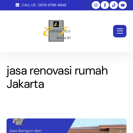
Skip
CALL US : 0878-8788-8848
to
content
Men
jasa renovasi rumah
Jakarta